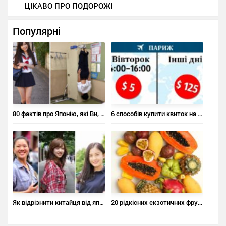
ЦІКАВО ПРО ПОДОРОЖІ
Популярні
80 фактів про Японію, які Ви, напевно, не знали
6 способів купити квиток на літак за ціною квитка в кіно
Як відрізнити китайця від японця, а японця – від корейця
20 рідкісних екзотичних фруктів, про які ви не чули