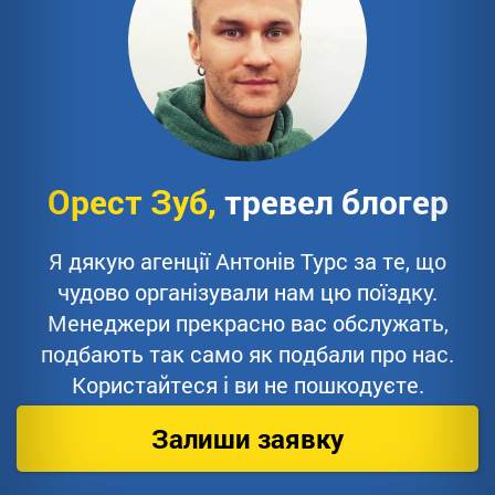
Орест Зуб,
тревел блогер
Я дякую агенції Антонів Турс за те, що
чудово організували нам цю поїздку.
Менеджери прекрасно вас обслужать,
подбають так само як подбали про нас.
Користайтеся і ви не пошкодуєте.
Залиши заявку