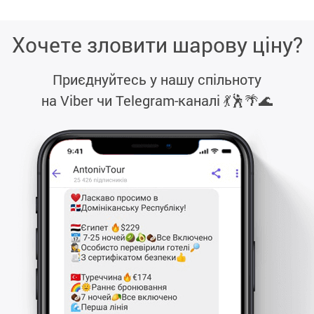
Хочете зловити шарову ціну?
Приєднуйтесь у нашу спільноту
на Viber чи Telegram-каналі
💃🕺🌴🌊