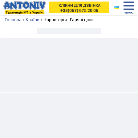
КЛІКНИ ДЛЯ ДЗВІНКА
+38(067) 675 20 06
Головна
»
Країни
»
Чорногорія - Гарячі ціни
Чому туристи вибирають
Антонів Тур
:
Гарантія кращої ціни
Веб-сайт www.antonivtours.com аналізує дані усіх
турів і за декілька секунд знаходить мінімальну ціну.
Директор на власні очі бачив більше 65