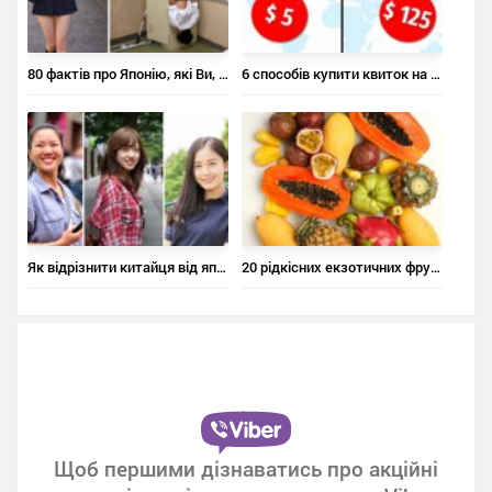
80 фактів про Японію, які Ви, напевно, не знали
6 способів купити квиток на літак за ціною квитка в кіно
Як відрізнити китайця від японця, а японця – від корейця
20 рідкісних екзотичних фруктів, про які ви не чули
Щоб першими дізнаватись про акційні