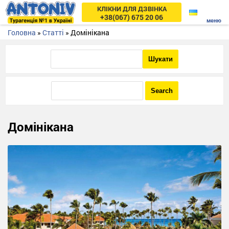
КЛІКНИ ДЛЯ ДЗВІНКА
+38(067) 675 20 06
Головна
»
Статті
»
Домінікана
Домінікана