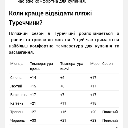
час вже комфортна для купання.
Коли краще відвідати пляжі
Туреччини?
Пляжний сезон в Туреччині розпочинається з
травня та триває до жовтня. У цей час тримається
найбільш комфортна температура для купання та
засмагання.
Місяць
Температура
Температура
Море
Сезон
вдень
вночі
Січень
+14
+6
+17
Лютий
+15
+6
+17
Березень
+17
+7
+17
Квітень
+21
+11
+18
Травень
+27
+16
+20
Пляжний
Червень
+33
+21
+23
Пляжний