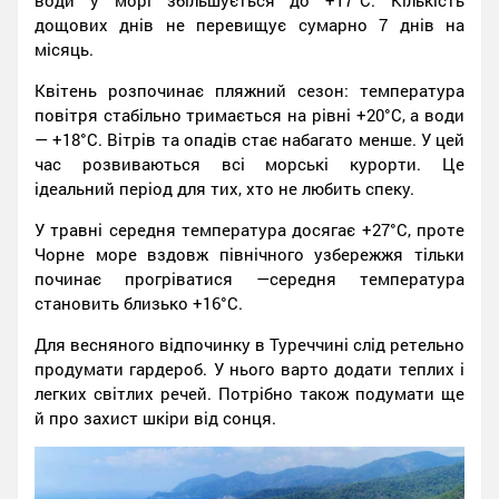
води у морі збільшується до +17°C. Кількість
дощових днів не перевищує сумарно 7 днів на
місяць.
Квітень розпочинає пляжний сезон: температура
повітря стабільно тримається на рівні +20°C, а води
— +18°C. Вітрів та опадів стає набагато менше. У цей
час розвиваються всі морські курорти. Це
ідеальний період для тих, хто не любить спеку.
У травні середня температура досягає +27°C, проте
Чорне море вздовж північного узбережжя тільки
починає прогріватися —середня температура
становить близько +16°C.
Для весняного відпочинку в Туреччині слід ретельно
продумати гардероб. У нього варто додати теплих і
легких світлих речей. Потрібно також подумати ще
й про захист шкіри від сонця.