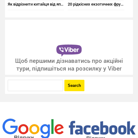
Як відрізнити китайця від японця, а японця – від корейця
20 рідкісних екзотичних фруктів, про які ви не чули
Щоб першими дізнаватись про акційні
тури, підпишіться на розсилку у Viber