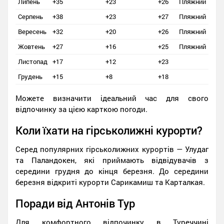
Липень
+35
+23
+26
Пляжний
Серпень
+38
+23
+27
Пляжний
Вересень
+32
+20
+26
Пляжний
Жовтень
+27
+16
+25
Пляжний
Листопад
+17
+12
+23
Грудень
+15
+8
+18
Можете визначити ідеальний час для свого
відпочинку за цією карткою погоди.
Коли їхати на гірськолижні курорти?
Серед популярних гірськолижних курортів — Улудаг
та Паландокен, які приймають відвідувачів з
середини грудня до кінця березня. До середини
березня відкриті курорти Сарикамиш та Карталкая.
Поради від Антонів Тур
Для комфортного відпочинку в Туреччині