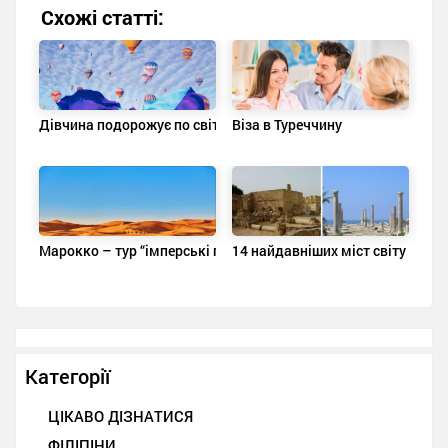
Схожі статті:
Дівчина подорожує по світу в чудових сукнях і робить фото 
Віза в Туреччину
Марокко – тур “імперські південні міста”
14 найдавніших міст світу
Категорії
ЦІКАВО ДІЗНАТИСЯ
ФІЛІПІНИ