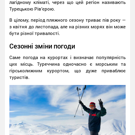
лагідному кліматі, через що цей регіон називають
Турецькою Рів’єрою.
В цілому, період пляжного сезону триває пів року —
з квітня до листопада, але на різних морях він може
бути різної тривалості.
Сезонні зміни погоди
Саме погода на курортах і визначає популярність
цих місць. Туреччина одночасно є морським та
гірськолижним курортом, що дуже приваблює
туристів.