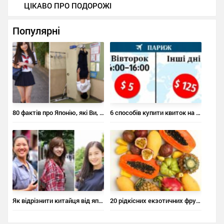
ЦІКАВО ПРО ПОДОРОЖІ
Популярні
80 фактів про Японію, які Ви, напевно, не знали
6 способів купити квиток на літак за ціною квитка в кіно
Як відрізнити китайця від японця, а японця – від корейця
20 рідкісних екзотичних фруктів, про які ви не чули