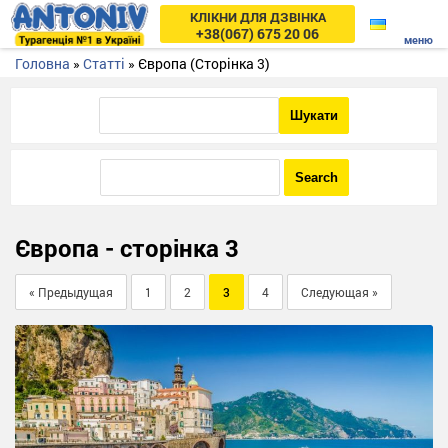
КЛІКНИ ДЛЯ ДЗВІНКА
+38(067) 675 20 06
Головна
»
Статті
»
Європа
(Сторінка 3)
Європа - cторінка 3
« Предыдущая
1
2
3
4
Следующая »