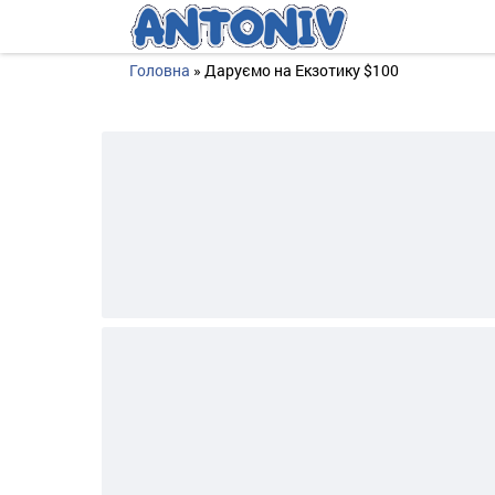
Даруємо на Екзотику $100
Головна
»
Даруємо на Екзотику $100