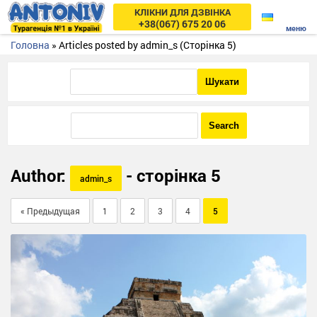
КЛІКНИ ДЛЯ ДЗВІНКА
+38(067) 675 20 06
Головна
»
Articles posted by admin_s
(Сторінка 5)
Author:
- cторінка 5
admin_s
« Предыдущая
1
2
3
4
5