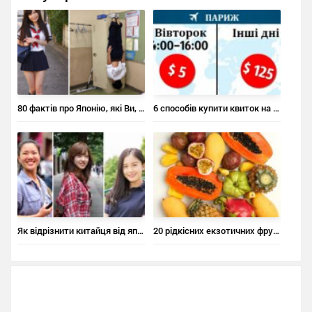
80 фактів про Японію, які Ви, напевно, не знали
6 способів купити квиток на літак за ціною квитка в кіно
Як відрізнити китайця від японця, а японця – від корейця
20 рідкісних екзотичних фруктів, про які ви не чули