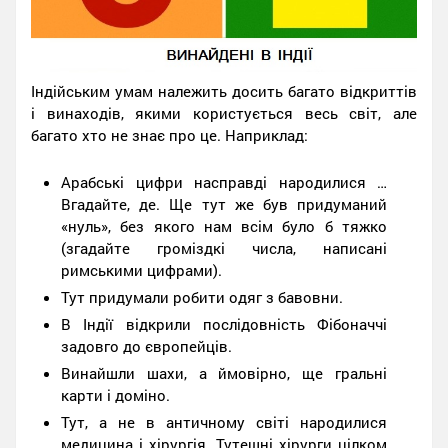
Індійським умам належить досить багато відкриттів
і винаходів, якими користується весь світ, але
багато хто не знає про це. Наприклад:
Арабські цифри насправді народилися …
Вгадайте, де. Ще тут же був придуманий
«нуль», без якого нам всім було б тяжко
(згадайте громіздкі числа, написані
римськими цифрами).
Тут придумали робити одяг з бавовни.
В Індії відкрили послідовність Фібоначчі
задовго до європейців.
Винайшли шахи, а ймовірно, ще гральні
карти і доміно.
Тут, а не в античному світі народилися
медицина і хірургія. Тутешні хірурги цілком