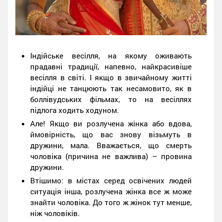
Індійське весілля, на якому оживають
прадавні традиції, напевно, найкрасивіше
весілля в світі. І якщо в звичайному житті
індійці не танцюють так несамовито, як в
боллівудських фільмах, то на весіллях
підлога ходить ходуном.
Але! Якщо ви розлучена жінка або вдова,
ймовірність, що вас знову візьмуть в
дружини, мала. Вважається, що смерть
чоловіка (причина не важлива) – провина
дружини.
Втішимо: в містах серед освічених людей
ситуація інша, розлучена жінка все ж може
знайти чоловіка. До того ж жінок тут менше,
ніж чоловіків.