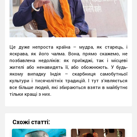
Це дуже непроста країна – мудра, як старець, і
яскрава, як його чалма. Вона, прямо скажемо, не
позбавлена ​​недоліків: як приїжджі, так і місцеві
жителі або ненавидять її, або обожнюють. У будь-
якому випадку Індія – скарбниця самобутньої
культури і тисячолітніх традицій. І тут з’являється
все більше людей, які збираються взяти в майбутнє
тільки кращі з них.
Схожі статті: