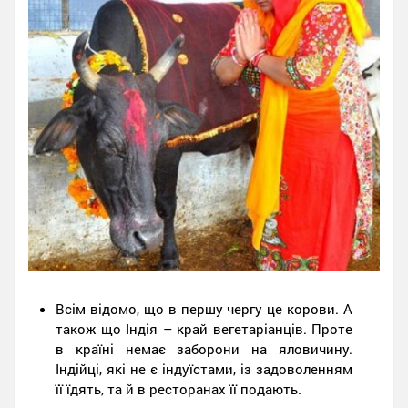
Всім відомо, що в першу чергу це корови. А
також що Індія – край вегетаріанців. Проте
в країні немає заборони на яловичину.
Індійці, які не є індуїстами, із задоволенням
її їдять, та й в ресторанах її подають.