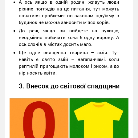
А ось якщо в одній родині живуть люди
різних поглядів на це питання, тут можуть
початися проблеми: по законам індуїзму в
будинок не можна заносити м’ясо корів.
До речі, якщо ви вийдете на вулицю,
неодмінно побачите хоча б одну корову. А
ось слонів в містах досить мало.
Ще одне священна тварина – змія. Тут
навіть є свято змій – нагапанчамі, коли
рептилій пригощають молоком і рисом, а до
нір носять квіти.
3. Внесок до світової спадщини