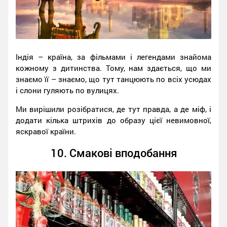
Індія – країна, за фільмами і легендами знайома
кожному з дитинства. Тому, нам здається, що ми
знаємо її – знаємо, що тут танцюють по всіх усюдах
і слони гуляють по вулицях.
Ми вирішили розібратися, де тут правда, а де міф, і
додати кілька штрихів до образу цієї невимовної,
яскравої країни.
10. Смакові вподобання