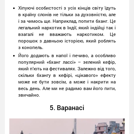
Хіпуючі особистості з усіх кінців світу їдуть
в країну слонів не тільки за духовністю, але
і за чимось ще. Наприклад, попити бханг. Це
легальний наркотик в Індії, який індійці так і
взагалі не вважають наркотиком. Це
порошок з давньою історією, який роблять
з конопель.
Його додають в напої і печиво, а особливо
популярний «бханг лассі» – зелений кефір,
який п’ють на фестивалях. Залежно від того,
скільки бхангу в кефірі, «цікавого» ефекту
може не бути зовсім, а може і накрити на
весь день. Але ми не радимо вам його пити,
звичайно.
5. Варанасі