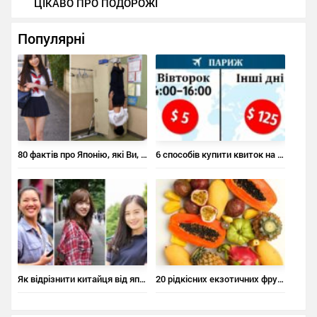
ЦІКАВО ПРО ПОДОРОЖІ
Популярні
80 фактів про Японію, які Ви, напевно, не знали
6 способів купити квиток на літак за ціною квитка в кіно
Як відрізнити китайця від японця, а японця – від корейця
20 рідкісних екзотичних фруктів, про які ви не чули