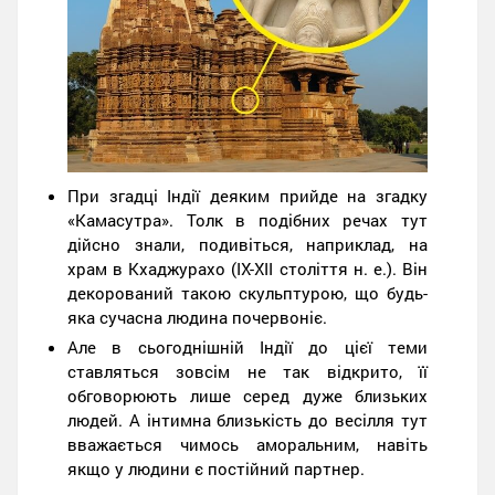
При згадці Індії деяким прийде на згадку
«Камасутра». Толк в подібних речах тут
дійсно знали, подивіться, наприклад, на
храм в Кхаджурахо (IX-XII століття н. е.). Він
декорований такою скульптурою, що будь-
яка сучасна людина почервоніє.
Але в сьогоднішній Індії до цієї теми
ставляться зовсім не так відкрито, її
обговорюють лише серед дуже близьких
людей. А інтимна близькість до весілля тут
вважається чимось аморальним, навіть
якщо у людини є постійний партнер.