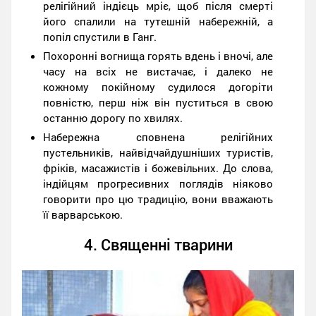
релігійний індієць мріє, щоб після смерті
його спалили на тутешній набережній, а
попіл спустили в Ганг.
Похоронні вогнища горять вдень і вночі, але
часу на всіх не вистачає, і далеко не
кожному покійному судилося догоріти
повністю, перш ніж він пуститься в свою
останню дорогу по хвилях.
Набережна сповнена релігійних
пустельників, найвідчайдушніших туристів,
фріків, масажистів і божевільних. До слова,
індійцям прогресивних поглядів ніяково
говорити про цю традицію, вони вважають
її варварською.
4. Священні тварини