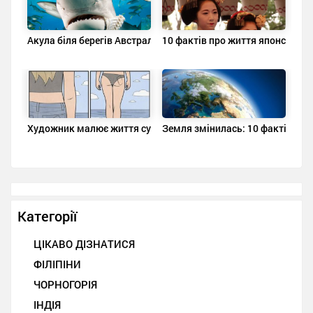
Акула біля берегів Австралії переслідувала рибалку, що втра
10 фактів про життя японських ж
Художник малює життя сучасної людини, і його роботи сповне
Земля змінилась: 10 фактів, про
Категорії
ЦІКАВО ДІЗНАТИСЯ
ФІЛІПІНИ
ЧОРНОГОРІЯ
ІНДІЯ