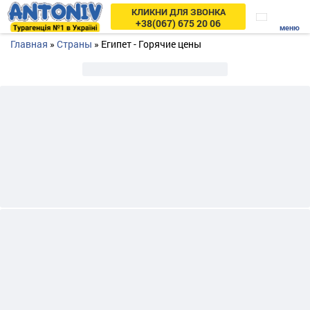
КЛИКНИ ДЛЯ ЗВОНКА
+38(067) 675 20 06
Главная
»
Страны
»
Египет - Горячие цены
Почему туристы выбирают
Антонив Тур
:
Гарантия лучшей цены
Сайт www.antonivtours.com анализирует данные всех
туров и за несколько секунд находит минимальную
цену.